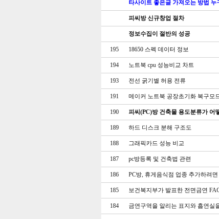
타사이트 좋은글 가져오는 방법 누
피씨방 신규창업 절차
정보수집이 절반의 성공
195
18650 스펙 데이터 정보
194
노트북 cpu 성능비교 차트
193
전선 굵기별 허용 전류
191
메이커 노트북 공장초기화 복구모
190
피씨(PC)방 건축물 용도분류가 어
189
하드 디스크 분해 구조도
188
그래픽카드 성능 비교
187
pc방등록 및 건축법 관련
186
PC방, 휴게음식점 업종 추가하려면
185
보건복지부가 발표한 전면금연 FA
184
금연구역을 알리는 표지와 흡연실을