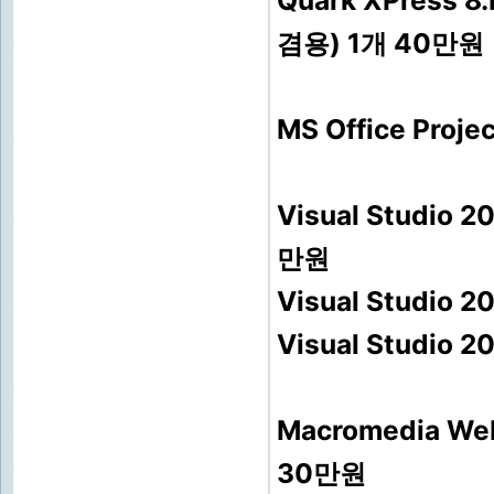
Quark XPress 8
겸용) 1개 40만원
MS Office Pr
Visual Studi
만원
Visual Studi
Visual Studi
Macromedia W
30만원