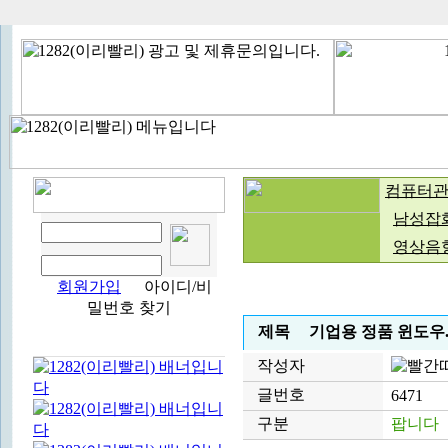
컴퓨터
남성잡
영상음
회원가입
아이디/비
밀번호 찾기
제목
기업용 정품 윈도우
작성자
글번호
6471
구분
팝니다