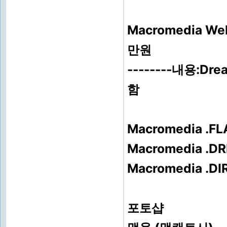
Macromedia W
만원
--------내용:Dre
함
Macromedia .
Macromedia 
Macromedia .
포토샵