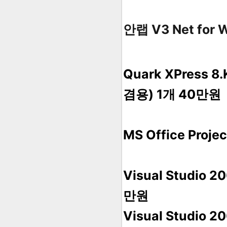
안랩 V3 Net for
Quark XPress 8
겸용) 1개 40만원
MS Office Pr
Visual Studi
만원
Visual Studio