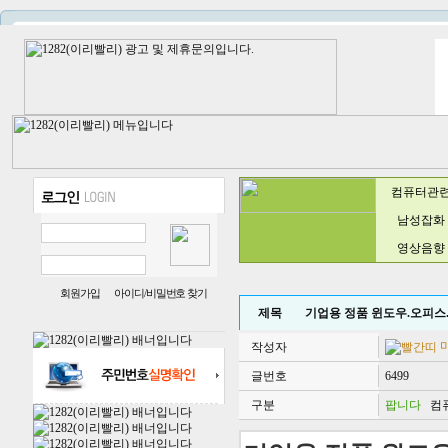
컴퓨터관
남성잡화
영상음향
회원가입
아이디/비밀번호 찾기
제목
기업용 정품 윈도우.오피스
작성자
글번호
6499
구분
팝니다
컴