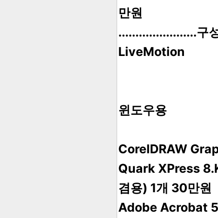
만원
...................
LiveMotion
윈도우용
CorelDRAW Grap
Quark XPress 8
겸용) 1개 30만원
Adobe Acroba